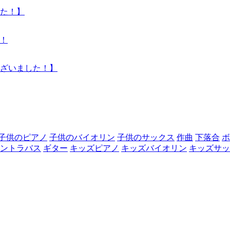
た！】
う！
ございました！】
子供のピアノ
子供のバイオリン
子供のサックス
作曲
下落合
ボ
ントラバス
ギター
キッズピアノ
キッズバイオリン
キッズサッ