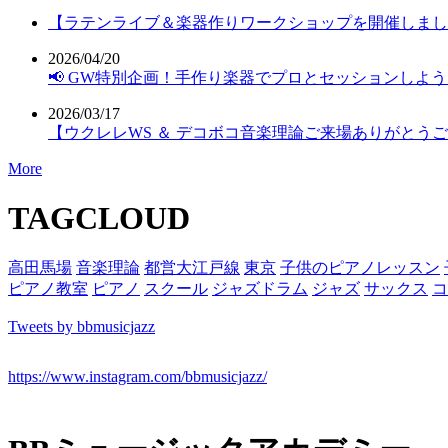
【ラテンライブ＆楽器作りワークショップを開催しまし
2026/04/20
📢 GW特別企画！手作り楽器でプロとセッションしよ
2026/03/17
【ウクレレWS ＆ デコボコ音楽理論ご来場ありがとう
More
TAGCLOUD
高田馬場
音楽理論
都営大江戸線
東京
子供のピアノレッスン
ピアノ教室
ピアノ
スクール
ジャズドラム
ジャズ
サックス
コ
Tweets by bbmusicjazz
https://www.instagram.com/bbmusicjazz/