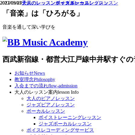
2023/09/25
2022/03/03
2017/03/27
2017/03/27
大人のレッスン
大人のレッスン
子供のレッスン
大人のレッスン
ジャズボーカルレッスン
ボイストレーニングレッスン
サックスレッスン
ボーカルレッスン
「音楽」は「ひろがる」
音楽を通して深い学びを
西武新宿線・都営大江戸線中井駅すぐの
お知らせ
News
教室理念
Philosophy
入会までの流れ
flow-admission
大人のレッスン案内
lesson Info
大人のピアノレッスン
ジャズピアノレッスン
ボーカルレッスン
ボイストレーニングレッスン
ジャズボーカルレッスン
ボイスレコーディングサービス