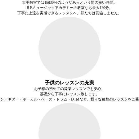
大手教室では1回30分のようなあっという間の短い時間。
B.Bミュージックアカデミーの教室なら最大120分。
丁寧に上達を
実感できるレッスン
へ。私たちは妥協しません。
子供のレッスンの充実
お子様の初めての音楽レッスンでも安心。
基礎から丁寧にレッスン致します。
ン・ギター・ボーカル・ベース・ドラム・DTMなど、様々な種類のレッスンをご