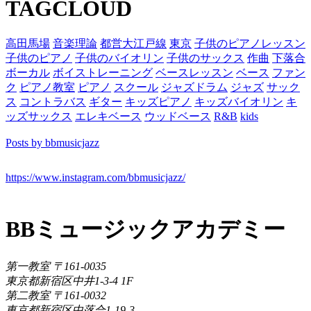
TAGCLOUD
高田馬場
音楽理論
都営大江戸線
東京
子供のピアノレッスン
子供のピアノ
子供のバイオリン
子供のサックス
作曲
下落合
ボーカル
ボイストレーニング
ベースレッスン
ベース
ファン
ク
ピアノ教室
ピアノ
スクール
ジャズドラム
ジャズ
サック
ス
コントラバス
ギター
キッズピアノ
キッズバイオリン
キ
ッズサックス
エレキベース
ウッドベース
R&B
kids
Posts by bbmusicjazz
https://www.instagram.com/bbmusicjazz/
BBミュージックアカデミー
第一教室 〒161-0035
東京都新宿区中井1-3-4 1F
第二教室 〒161-0032
東京都新宿区中落合1-19-3