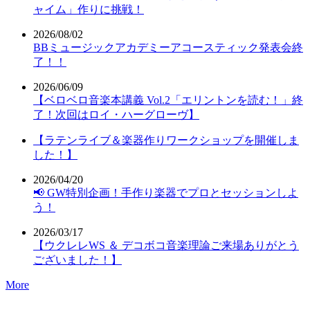
ャイム」作りに挑戦！
2026/08/02
BBミュージックアカデミーアコースティック発表会終
了！！
2026/06/09
【ベロベロ音楽本講義 Vol.2「エリントンを読む！」終
了！次回はロイ・ハーグローヴ】
【ラテンライブ＆楽器作りワークショップを開催しま
した！】
2026/04/20
📢 GW特別企画！手作り楽器でプロとセッションしよ
う！
2026/03/17
【ウクレレWS ＆ デコボコ音楽理論ご来場ありがとう
ございました！】
More