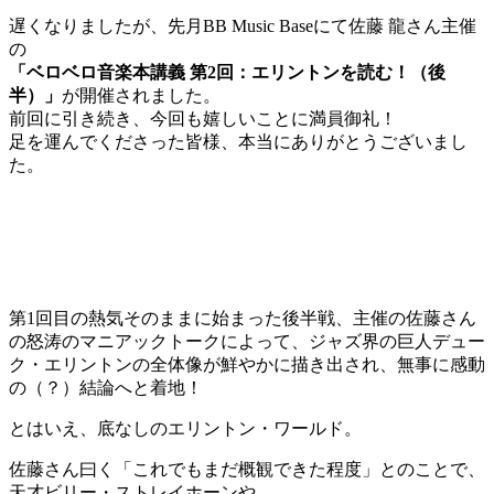
遅くなりましたが、先月BB Music Baseにて佐藤 龍さん主催
の
「ベロベロ音楽本講義 第2回：エリントンを読む！（後
半）」
が開催されました。
前回に引き続き、今回も嬉しいことに満員御礼！
足を運んでくださった皆様、本当にありがとうございまし
た。
第1回目の熱気そのままに始まった後半戦、主催の佐藤さん
の怒涛のマニアックトークによって、ジャズ界の巨人デュー
ク・エリントンの全体像が鮮やかに描き出され、無事に感動
の（？）結論へと着地！
とはいえ、底なしのエリントン・ワールド。
佐藤さん曰く「これでもまだ概観できた程度」とのことで、
天才ビリー・ストレイホーンや、