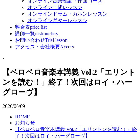
オンライン音楽理論・作曲コース
オンライン二胡レッスン
オンラインドラム・カホンレッスン
オンラインギターレッスン
料金表
price list
講師一覧
instrunctors
お問い合わせ
Trial lesson
アクセス・会社概要
Access
•
【ベロベロ音楽本講義 Vol.2「エリント
ンを読む！」終了！次回はロイ・ハー
グローヴ】
2026/06/09
HOME
お知らせ
【ベロベロ音楽本講義 Vol.2「エリントンを読む！」終
了！次回はロイ・ハーグローヴ】