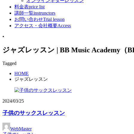
オンラインギターレッスン
料金表
price list
講師一覧
instrunctors
お問い合わせ
Trial lesson
アクセス・会社概要
Access
•
ジャズレッスン | BB Music Acade
Tagged
HOME
ジャズレッスン
2024/03/25
子供のサックスレッスン
WebMaster