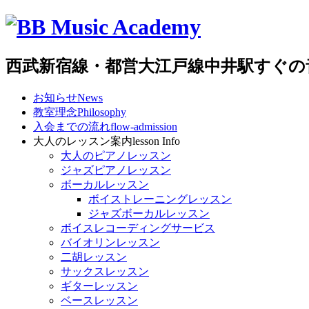
西武新宿線・都営大江戸線中井駅すぐの
お知らせ
News
教室理念
Philosophy
入会までの流れ
flow-admission
大人のレッスン案内
lesson Info
大人のピアノレッスン
ジャズピアノレッスン
ボーカルレッスン
ボイストレーニングレッスン
ジャズボーカルレッスン
ボイスレコーディングサービス
バイオリンレッスン
二胡レッスン
サックスレッスン
ギターレッスン
ベースレッスン