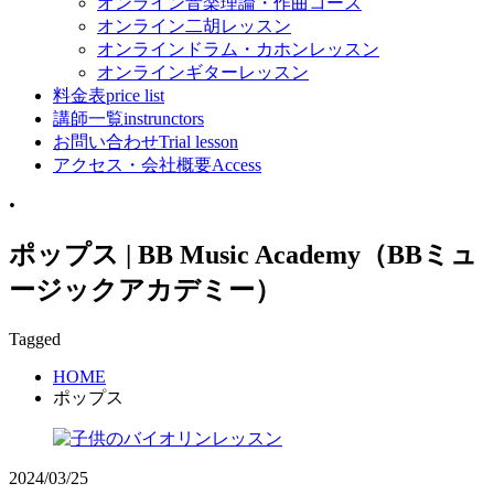
オンライン音楽理論・作曲コース
オンライン二胡レッスン
オンラインドラム・カホンレッスン
オンラインギターレッスン
料金表
price list
講師一覧
instrunctors
お問い合わせ
Trial lesson
アクセス・会社概要
Access
•
ポップス | BB Music Academy（BBミュ
ージックアカデミー）
Tagged
HOME
ポップス
2024/03/25