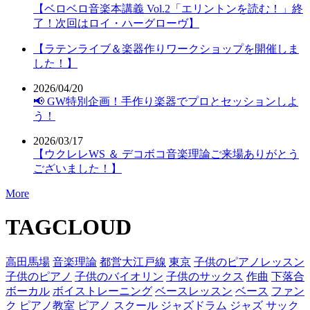
【ベロベロ音楽本講義 Vol.2「エリントンを読む！」終
了！次回はロイ・ハーグローヴ】
【ラテンライブ＆楽器作りワークショップを開催しま
した！】
2026/04/20
📢 GW特別企画！手作り楽器でプロとセッションしよ
う！
2026/03/17
【ウクレレWS ＆ デコボコ音楽理論ご来場ありがとう
ございました！】
More
TAGCLOUD
高田馬場
音楽理論
都営大江戸線
東京
子供のピアノレッスン
子供のピアノ
子供のバイオリン
子供のサックス
作曲
下落合
ボーカル
ボイストレーニング
ベースレッスン
ベース
ファン
ク
ピアノ教室
ピアノ
スクール
ジャズドラム
ジャズ
サック