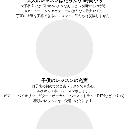
大人のレッスンはたっぷり1時間から
大手教室では1回30分のようなあっという間の短い時間。
B.Bミュージックアカデミーの教室なら最大120分。
丁寧に上達を
実感できるレッスン
へ。私たちは妥協しません。
子供のレッスンの充実
お子様の初めての音楽レッスンでも安心。
基礎から丁寧にレッスン致します。
ピアノ・バイオリン・ギター・ボーカル・ベース・ドラム・DTMなど、様々な
種類のレッスンをご受講いただけます。