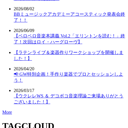
2026/08/02
BBミュージックアカデミーアコースティック発表会終
了！！
2026/06/09
【ベロベロ音楽本講義 Vol.2「エリントンを読む！」終
了！次回はロイ・ハーグローヴ】
【ラテンライブ＆楽器作りワークショップを開催しま
した！】
2026/04/20
📢 GW特別企画！手作り楽器でプロとセッションしよ
う！
2026/03/17
【ウクレレWS ＆ デコボコ音楽理論ご来場ありがとう
ございました！】
More
TAGCLOUD