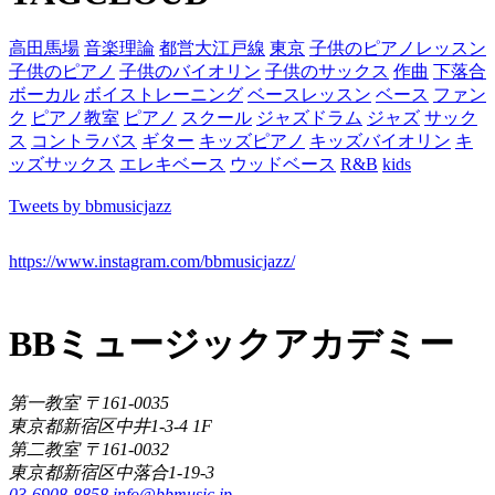
高田馬場
音楽理論
都営大江戸線
東京
子供のピアノレッスン
子供のピアノ
子供のバイオリン
子供のサックス
作曲
下落合
ボーカル
ボイストレーニング
ベースレッスン
ベース
ファン
ク
ピアノ教室
ピアノ
スクール
ジャズドラム
ジャズ
サック
ス
コントラバス
ギター
キッズピアノ
キッズバイオリン
キ
ッズサックス
エレキベース
ウッドベース
R&B
kids
Tweets by bbmusicjazz
https://www.instagram.com/bbmusicjazz/
BBミュージックアカデミー
第一教室 〒161-0035
東京都新宿区中井1-3-4 1F
第二教室 〒161-0032
東京都新宿区中落合1-19-3
03-6908-8858
info@bbmusic.jp